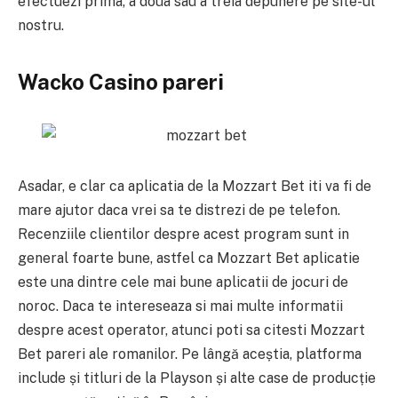
efectuezi prima, a doua sau a treia depunere pe site-ul
nostru.
Wacko Casino pareri
Asadar, e clar ca aplicatia de la Mozzart Bet iti va fi de
mare ajutor daca vrei sa te distrezi de pe telefon.
Recenziile clientilor despre acest program sunt in
general foarte bune, astfel ca Mozzart Bet aplicatie
este una dintre cele mai bune aplicatii de jocuri de
noroc. Daca te intereseaza si mai multe informatii
despre acest operator, atunci poti sa citesti Mozzart
Bet pareri ale romanilor. Pe lângă aceștia, platforma
include și titluri de la Playson și alte case de producție