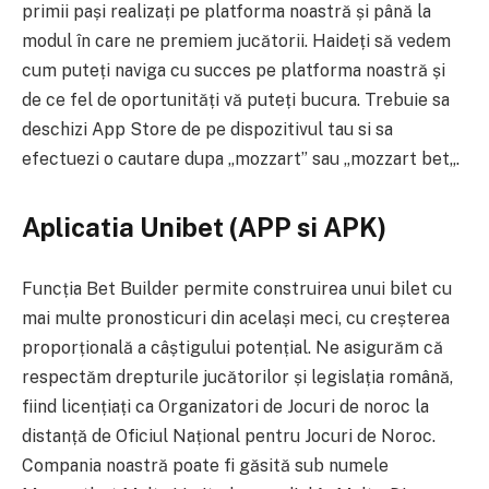
primii pași realizați pe platforma noastră și până la
modul în care ne premiem jucătorii. Haideți să vedem
cum puteți naviga cu succes pe platforma noastră și
de ce fel de oportunități vă puteți bucura. Trebuie sa
deschizi App Store de pe dispozitivul tau si sa
efectuezi o cautare dupa „mozzart” sau „mozzart bet„.
Aplicatia Unibet (APP si APK)
Funcția Bet Builder permite construirea unui bilet cu
mai multe pronosticuri din același meci, cu creșterea
proporțională a câștigului potențial. Ne asigurăm că
respectăm drepturile jucătorilor și legislația română,
fiind licențiați ca Organizatori de Jocuri de noroc la
distanță de Oficiul Național pentru Jocuri de Noroc.
Compania noastră poate fi găsită sub numele