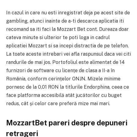
In cazul in care nu esti inregistrat deja pe acest site de
gambling, atunci inainte de a-ti descarca aplicatia iti
recomand sa iti faci la Mozzart Bet cont. Dureaza doar
cateva minute si ulterior te poti loga in cadrul
aplicatiei Mozzart si sa incepi distractia de pe telefon.
La toate aceste intrebari vei afla raspunsul daca vei citi
randurile de mai jos. Portofoliul este alimentat de 14
furnizori de software cu licențe de clasa a II-a în
România, conform cerințelor ONJN. Mizele minime
pornesc de la 0,01 RON la titlurile Endorphina, ceea ce
face platforma accesibilă atât jucătorilor cu buget
redus, cât și celor care preferă mize mai mari.
MozzartBet pareri despre depuneri
retrageri