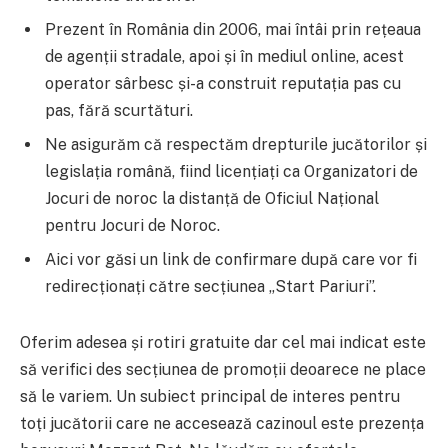
Prezent în România din 2006, mai întâi prin rețeaua
de agenții stradale, apoi și în mediul online, acest
operator sârbesc și-a construit reputația pas cu
pas, fără scurtături.
Ne asigurăm că respectăm drepturile jucătorilor și
legislația română, fiind licențiați ca Organizatori de
Jocuri de noroc la distanță de Oficiul Național
pentru Jocuri de Noroc.
Aici vor găsi un link de confirmare după care vor fi
redirecționați către secțiunea „Start Pariuri”.
Oferim adesea și rotiri gratuite dar cel mai indicat este
să verifici des secțiunea de promoții deoarece ne place
să le variem. Un subiect principal de interes pentru
toți jucătorii care ne accesează cazinoul este prezența