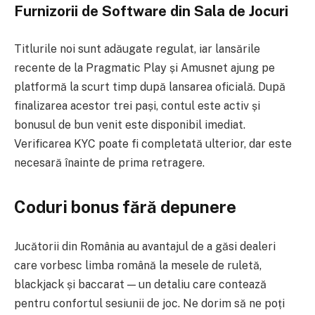
Furnizorii de Software din Sala de Jocuri
Titlurile noi sunt adăugate regulat, iar lansările
recente de la Pragmatic Play și Amusnet ajung pe
platformă la scurt timp după lansarea oficială. După
finalizarea acestor trei pași, contul este activ și
bonusul de bun venit este disponibil imediat.
Verificarea KYC poate fi completată ulterior, dar este
necesară înainte de prima retragere.
Coduri bonus fără depunere
Jucătorii din România au avantajul de a găsi dealeri
care vorbesc limba română la mesele de ruletă,
blackjack și baccarat — un detaliu care contează
pentru confortul sesiunii de joc. Ne dorim să ne poți