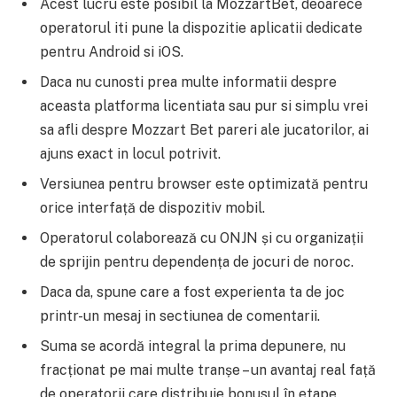
Acest lucru este posibil la MozzartBet, deoarece
operatorul iti pune la dispozitie aplicatii dedicate
pentru Android si iOS.
Daca nu cunosti prea multe informatii despre
aceasta platforma licentiata sau pur si simplu vrei
sa afli despre Mozzart Bet pareri ale jucatorilor, ai
ajuns exact in locul potrivit.
Versiunea pentru browser este optimizată pentru
orice interfață de dispozitiv mobil.
Operatorul colaborează cu ONJN și cu organizații
de sprijin pentru dependența de jocuri de noroc.
Daca da, spune care a fost experienta ta de joc
printr-un mesaj in sectiunea de comentarii.
Suma se acordă integral la prima depunere, nu
fracționat pe mai multe tranșe – un avantaj real față
de operatorii care distribuie bonusul în etape.