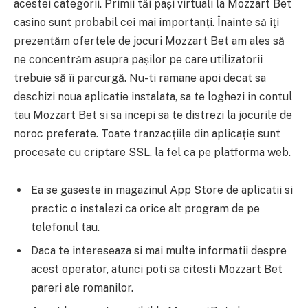
acestei categorii. Primii tăi pași virtuali la Mozzart Bet
casino sunt probabil cei mai importanți. Înainte să îți
prezentăm ofertele de jocuri Mozzart Bet am ales să
ne concentrăm asupra pașilor pe care utilizatorii
trebuie să îi parcurgă. Nu-ti ramane apoi decat sa
deschizi noua aplicatie instalata, sa te loghezi in contul
tau Mozzart Bet si sa incepi sa te distrezi la jocurile de
noroc preferate. Toate tranzacțiile din aplicație sunt
procesate cu criptare SSL, la fel ca pe platforma web.
Ea se gaseste in magazinul App Store de aplicatii si
practic o instalezi ca orice alt program de pe
telefonul tau.
Daca te intereseaza si mai multe informatii despre
acest operator, atunci poti sa citesti Mozzart Bet
pareri ale romanilor.