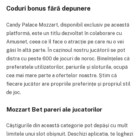
Coduri bonus fără depunere
Candy Palace Mozzart, disponibil exclusiv pe această
platformă, este un titlu dezvoltat în colaborare cu
Amusnet, ceea ce îl face o atracție pe care nu o vei
găsi în altă parte. În cazinoul nostru jucătorii se pot
distra cu peste 600 de jocuri de noroc. Bineînțeles că
preferatele utilizatorilor, pariurile și sloturile, ocupă
cea mai mare parte a ofertelor noastre. Știm că
fiecare jucător are propriile preferințe și propriul stil
de joc.
Mozzart Bet pareri ale jucatorilor
Câștigurile din această categorie pot depăși cu mult
limitele unui slot obișnuit. Deschizi aplicatia, te loghezi