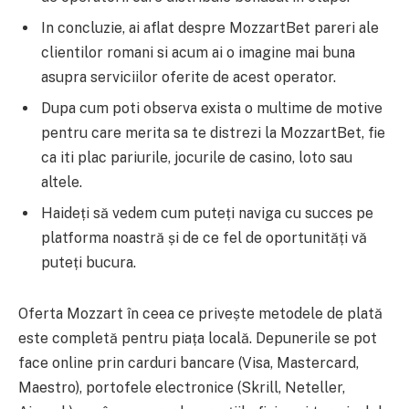
In concluzie, ai aflat despre MozzartBet pareri ale
clientilor romani si acum ai o imagine mai buna
asupra serviciilor oferite de acest operator.
Dupa cum poti observa exista o multime de motive
pentru care merita sa te distrezi la MozzartBet, fie
ca iti plac pariurile, jocurile de casino, loto sau
altele.
Haideți să vedem cum puteți naviga cu succes pe
platforma noastră și de ce fel de oportunități vă
puteți bucura.
Oferta Mozzart în ceea ce privește metodele de plată
este completă pentru piața locală. Depunerile se pot
face online prin carduri bancare (Visa, Mastercard,
Maestro), portofele electronice (Skrill, Neteller,