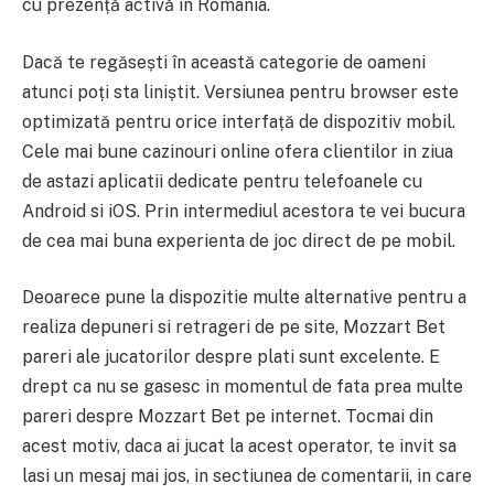
cu prezență activă în România.
Dacă te regăsești în această categorie de oameni
atunci poți sta liniștit. Versiunea pentru browser este
optimizată pentru orice interfață de dispozitiv mobil.
Cele mai bune cazinouri online ofera clientilor in ziua
de astazi aplicatii dedicate pentru telefoanele cu
Android si iOS. Prin intermediul acestora te vei bucura
de cea mai buna experienta de joc direct de pe mobil.
Deoarece pune la dispozitie multe alternative pentru a
realiza depuneri si retrageri de pe site, Mozzart Bet
pareri ale jucatorilor despre plati sunt excelente. E
drept ca nu se gasesc in momentul de fata prea multe
pareri despre Mozzart Bet pe internet. Tocmai din
acest motiv, daca ai jucat la acest operator, te invit sa
lasi un mesaj mai jos, in sectiunea de comentarii, in care