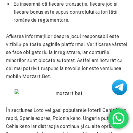
Ea înseamnă că fiecare tranzacție, fiecare joc și
fiecare bonus este supus controlului autorității
române de reglementare.
Afișarea informațiilor despre jocul responsabil este
vizibilă pe toate paginile platformei. Verificarea vârstei
se face obligatoriu la înregistrare, iar conturile
minorilor sunt blocate automat. Astfel am hotărât că
cel mai potrivit răspuns la nevoile lor este versiunea
mobilă Mozzart Bet.
În secțiunea Loto vei găsi popularele loterii Cehia keno
rapid, Spania expres, Polonia keno, Ungaria putto și
Cehia keno iar distracția continuă și cu alte opțiuni.