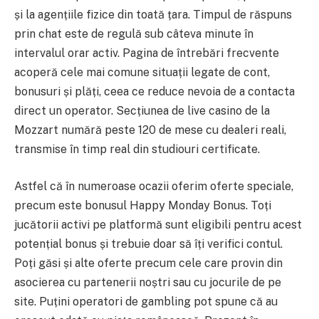
și la agențiile fizice din toată țara. Timpul de răspuns
prin chat este de regulă sub câteva minute în
intervalul orar activ. Pagina de întrebări frecvente
acoperă cele mai comune situații legate de cont,
bonusuri și plăți, ceea ce reduce nevoia de a contacta
direct un operator. Secțiunea de live casino de la
Mozzart numără peste 120 de mese cu dealeri reali,
transmise în timp real din studiouri certificate.
Astfel că în numeroase ocazii oferim oferte speciale,
precum este bonusul Happy Monday Bonus. Toți
jucătorii activi pe platformă sunt eligibili pentru acest
potențial bonus și trebuie doar să îți verifici contul.
Poți găsi și alte oferte precum cele care provin din
asocierea cu partenerii noștri sau cu jocurile de pe
site. Puțini operatori de gambling pot spune că au