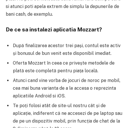
si atunci poti apela extrem de simplu la depunerile de
bani cash, de exemplu.
De ce sa instalezi aplicatia Mozzart?
După finalizarea acestor trei pași, contul este activ
și bonusul de bun venit este disponibil imediat.
Oferta Mozzart în ceea ce privește metodele de
plată este completă pentru piața locală.
Atunci cand vine vorba de jocuri de noroc pe mobil,
cea mai buna varianta de a le accesa o reprezinta
aplicatiile Android si iOS.
Te poți folosi atât de site-ul nostru cât și de
aplicație, indiferent că ne accesezi de pe laptop sau
de pe un dispozitiv mobil, prin funcția de chat de la