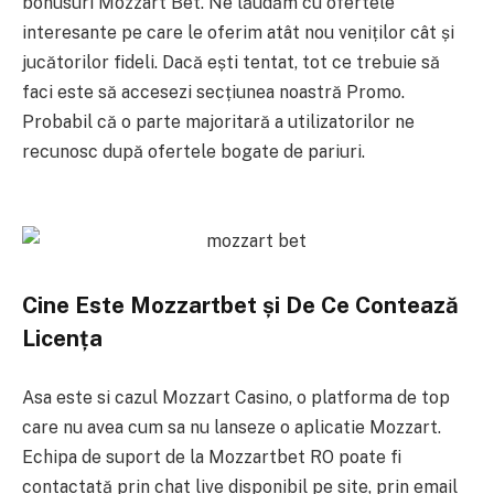
bonusuri Mozzart Bet. Ne lăudăm cu ofertele
interesante pe care le oferim atât nou veniților cât și
jucătorilor fideli. Dacă ești tentat, tot ce trebuie să
faci este să accesezi secțiunea noastră Promo.
Probabil că o parte majoritară a utilizatorilor ne
recunosc după ofertele bogate de pariuri.
Cine Este Mozzartbet și De Ce Contează
Licența
Asa este si cazul Mozzart Casino, o platforma de top
care nu avea cum sa nu lanseze o aplicatie Mozzart.
Echipa de suport de la Mozzartbet RO poate fi
contactată prin chat live disponibil pe site, prin email