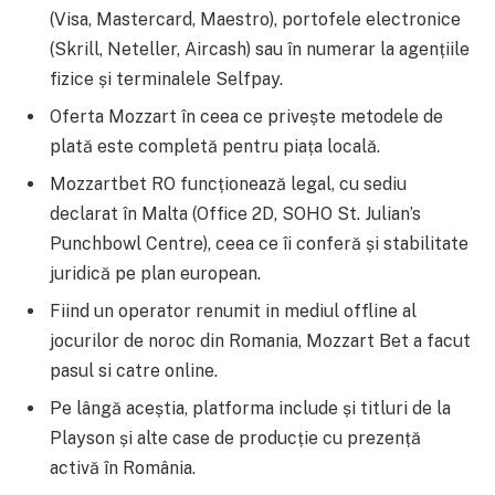
(Visa, Mastercard, Maestro), portofele electronice
(Skrill, Neteller, Aircash) sau în numerar la agențiile
fizice și terminalele Selfpay.
Oferta Mozzart în ceea ce privește metodele de
plată este completă pentru piața locală.
Mozzartbet RO funcționează legal, cu sediu
declarat în Malta (Office 2D, SOHO St. Julian’s
Punchbowl Centre), ceea ce îi conferă și stabilitate
juridică pe plan european.
Fiind un operator renumit in mediul offline al
jocurilor de noroc din Romania, Mozzart Bet a facut
pasul si catre online.
Pe lângă aceștia, platforma include și titluri de la
Playson și alte case de producție cu prezență
activă în România.