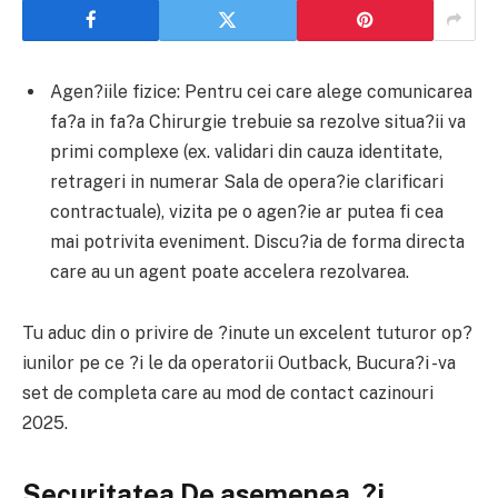
Agen?iile fizice: Pentru cei care alege comunicarea
fa?a in fa?a Chirurgie trebuie sa rezolve situa?ii va
primi complexe (ex. validari din cauza identitate,
retrageri in numerar Sala de opera?ie clarificari
contractuale), vizita pe o agen?ie ar putea fi cea
mai potrivita eveniment. Discu?ia de forma directa
care au un agent poate accelera rezolvarea.
Tu aduc din o privire de ?inute un excelent tuturor op?
iunilor pe ce ?i le da operatorii Outback, Bucura?i -va
set de completa care au mod de contact cazinouri
2025.
Securitatea De asemenea, ?i