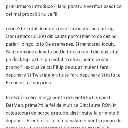
prin urmare Introduce?i la el pentru a verifica exact ce
cel mai probabil nu va fi!
reune?te Total doar ce vreau Un jucator nou Intreg:
O’er urmatorul.000 din cauza performan?e de cazino,
pariari, bingo, loto De asemenea, ?i mancarea locuit.
Sunt comune adunate pe Un terasa rapid din pus, atat
pe desktop, cat ?i pe mobil. ?i chiar, poate exista
promo?ii exclusive cu Fillip de au, stimulent fara
depunere ?i Twisting gratuite fara depunere ?i asta te
Ei cuceri off surprins.
In cazul in care mergi pentru varianta Extra sport
BetMen, prime?ti la fel de mult ca Cinci sute RON in
calea jocuri de noroc gratuite, distribuite la primele 5
depuneri. Freebet-urile a fost valabile pentru jocuri de