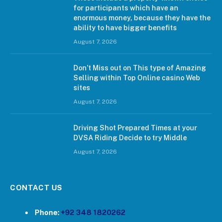
for participants which have an
enormous money, because they have the
ability to have bigger benefits
August 7, 2026
Don’t Miss out on This type of Amazing
Selling within Top Online casino Web
sites
August 7, 2026
Driving Shot Prepared Times at your
DVSA Riding Decide to try Middle
August 7, 2026
CONTACT US
Phone:
+92 348 1820262