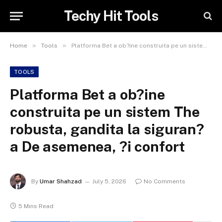
Techy Hit Tools
»
»
Home
Tools
Platforma Bet a ob?ine construita pe un sistem The robusta, gandita la siguran?a De asemenea, ?i confort
TOOLS
Platforma Bet a ob?ine
construita pe un sistem The
robusta, gandita la siguran?
a De asemenea, ?i confort
By
Umar Shahzad
July 5, 2026
No Comments
5 Mins Read