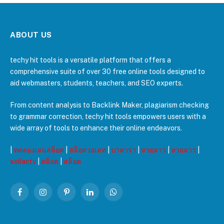
ABOUT US
techy hit tools is a versatile platform that offers a
comprehensive suite of over 30 free online tools designed to
aid webmasters, students, teachers, and SEO experts.
From content analysis to Backlink Maker, plagiarism checking
to grammar correction, techy hit tools empowers users with a
wide array of tools to enhance their online endeavors.
|
ทดลองเล่นสล็อต
|
สล็อตวอเลท
|
บาคาร่า
|
หวยลาว
|
หวยลาว
|
xoilactv
|
สล็อต
|
สล็อต
Facebook
Instagram
Pinterest
LinkedIn
WhatsApp