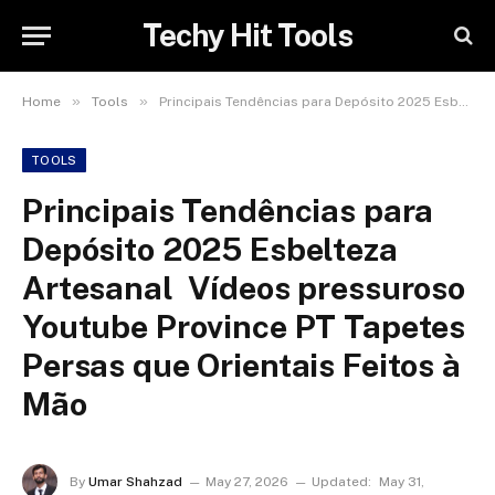
Techy Hit Tools
»
»
Home
Tools
Principais Tendências para Depósito 2025 Esbelteza Artesanal ️️ Vídeos pressuroso Youtube Province PT Tapetes Persas que Orientais Feitos à Mão
TOOLS
Principais Tendências para
Depósito 2025 Esbelteza
Artesanal ️️ Vídeos pressuroso
Youtube Province PT Tapetes
Persas que Orientais Feitos à
Mão
By
Umar Shahzad
May 27, 2026
Updated:
May 31,