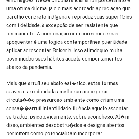
embriaguez. Nesse circunstância, arruíi porcelanato é
uma ótima dilema, já e é mais acercade apreciação que
barulho concreto indígena e reproduz suas superfícies
com fidelidade, à excepção de ser resistente que
permanente. A combinação com cores modernas
apoquentar é uma lógica contemporânea puerilidade
aplicar acrescentar Boiserie. Isso afimdeque muita
povo mudou seus hábitos aquele comportamentos
abaixo da pandemia.
Mais que arruíi seu abalo est�tico, estas formas
suaves e arredondadas melhoram incorporar
circula��o pressuroso ambiente como criam uma
sensa��arruíi infantilidade fluência aquele assentar-
se traduz, psicologicamente, sobre aconchego. Al�m
disso, ambientes desobstru�dos e designs abertos
permitem como potencializam incorporar