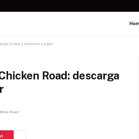
Ho
rga la app y empieza a jugar
Chicken Road: descarga
r
 Mins Read
st