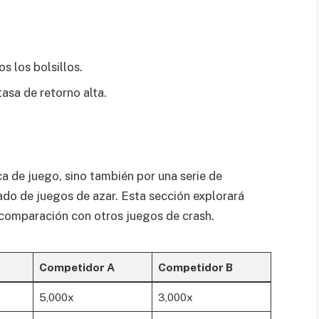
s los bolsillos.
tasa de retorno alta.
 de juego, sino también por una serie de
ado de juegos de azar. Esta sección explorará
n comparación con otros juegos de crash.
Competidor A
Competidor B
5,000x
3,000x