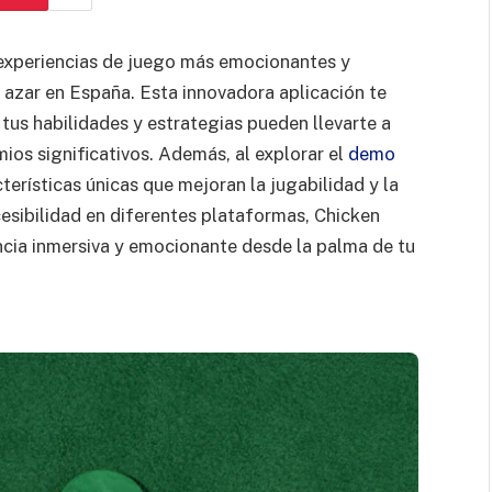
 experiencias de juego más emocionantes y
e azar en España. Esta innovadora aplicación te
tus habilidades y estrategias pueden llevarte a
ios significativos. Además, al explorar el
demo
terísticas únicas que mejoran la jugabilidad y la
ccesibilidad en diferentes plataformas, Chicken
ncia inmersiva y emocionante desde la palma de tu