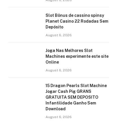
August 6, 2026
Slot Bônus de cassino spinsy
Planet Casino 22 Rodadas Sem
Depósito
August 6, 2026
Joga Nas Melhores Slot
Machines experimente este site
Online
August 6, 2026
15 Dragon Pearls Slot Machine
Jogar Cash Pig GRANS
GRATUITA SEM DEPOSITO
Infantilidade Ganho Sem
Download
August 6, 2026