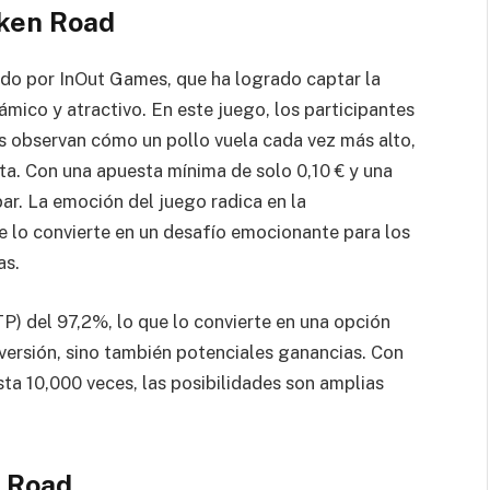
cken Road
ado por InOut Games, que ha logrado captar la
mico y atractivo. En este juego, los participantes
s observan cómo un pollo vuela cada vez más alto,
ta. Con una apuesta mínima de solo 0,10 € y una
ar. La emoción del juego radica en la
e lo convierte en un desafío emocionante para los
as.
P) del 97,2%, lo que lo convierte en una opción
iversión, sino también potenciales ganancias. Con
ta 10,000 veces, las posibilidades son amplias
 Road