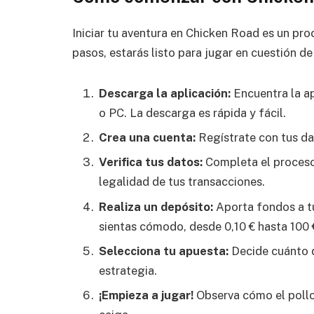
Iniciar tu aventura en Chicken Road es un pr
pasos, estarás listo para jugar en cuestión de
Descarga la aplicación:
Encuentra la ap
o PC. La descarga es rápida y fácil.
Crea una cuenta:
Regístrate con tus dat
Verifica tus datos:
Completa el proceso 
legalidad de tus transacciones.
Realiza un depósito:
Aporta fondos a tu
sientas cómodo, desde 0,10 € hasta 100 
Selecciona tu apuesta:
Decide cuánto q
estrategia.
¡Empieza a jugar!
Observa cómo el pollo 