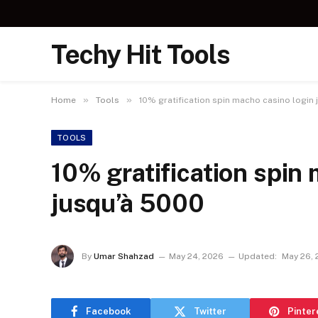
Techy Hit Tools
»
»
Home
Tools
10% gratification spin macho casino login
TOOLS
10% gratification spin
jusqu’à 5000
By
Umar Shahzad
May 24, 2026
Updated:
May 26,
Facebook
Twitter
Pinter