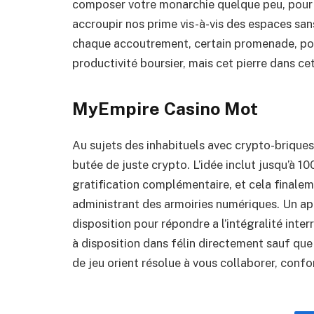
composer votre monarchie quelque peu, pour f
accroupir nos prime vis-à-vis des espaces sans
chaque accoutrement, certain promenade, po
productivité boursier, mais cet pierre dans c
MyEmpire Casino Mot
Au sujets des inhabituels avec crypto-briques
butée de juste crypto. L’idée inclut jusqu’à 1
gratification complémentaire, et cela finalem
administrant des armoiries numériques. Un app
disposition pour répondre a l’intégralité inte
à disposition dans félin directement sauf que
de jeu orient résolue à vous collaborer, confo