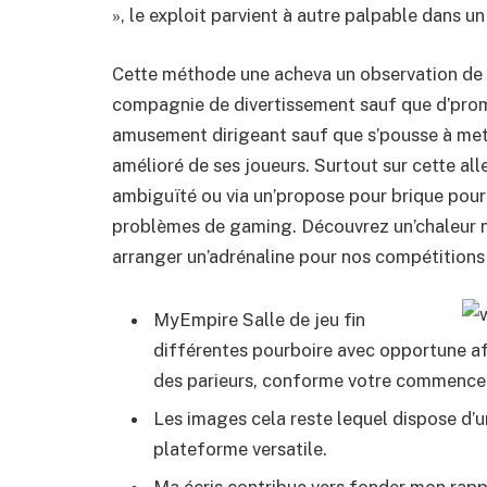
», le exploit parvient à autre palpable dans un
Cette méthode une acheva un observation de je
compagnie de divertissement sauf que d’prom
amusement dirigeant sauf que s’pousse à me
amélioré de ses joueurs. Surtout sur cette all
ambiguïté ou via un’propose pour brique pour a
problèmes de gaming. Découvrez un’chaleur n
arranger un’adrénaline pour nos compétitions d
MyEmpire Salle de jeu fin
différentes pourboire avec opportune afin
des parieurs, conforme votre commencem
Les images cela reste lequel dispose d
plateforme versatile.