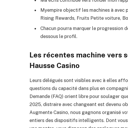
Ma écris contribue vers fonder mon rap
Myempire objectif les machines à avec pa
Rising Rewards, Fruits Petite voiture,
Chacun pourra marquer le progression de
dessous le profil.
Les récentes machine vers s
Hausse Casino
Leurs délégués sont visibles avec à elles aff
questions du capacité dans plus en compagnie
Demande (FAQ) orient libre pour soulager que
2025, distraire avec changeant est devenu obl
Augmente Casino, nous gagnons organisé votr
entiers des dispositifs intelligents. Dont vou