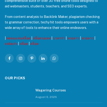
comprehensive suite of over 30 free online tools designed to
aid webmasters, students, teachers, and SEO experts.
From content analysis to Backlink Maker, plagiarism checking
to grammar correction, techy hit tools empowers users with a
wide array of tools to enhance their online endeavors.
|
ทดลองเล่นสล็อต
|
สล็อตวอเลท
|
บาคาร่า
|
หวยลาว
|
หวยลาว
|
xoilactv
|
สล็อต
|
สล็อต
Facebook
Instagram
Pinterest
LinkedIn
WhatsApp
OUR PICKS
Wagering Courses
August 6, 2026