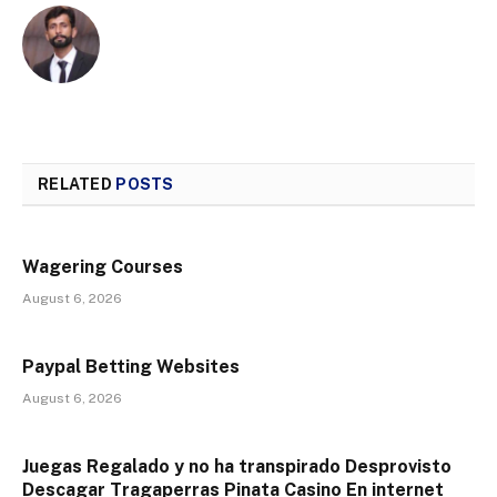
RELATED
POSTS
Wagering Courses
August 6, 2026
Paypal Betting Websites
August 6, 2026
Juegas Regalado y no ha transpirado Desprovisto
Descagar Tragaperras Pinata Casino En internet