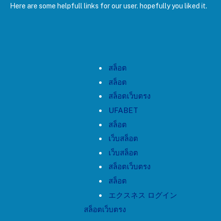
Here are some helpfull links for our user. hopefully you liked it.
สล็อต
สล็อต
สล็อตเว็บตรง
UFABET
สล็อต
เว็บสล็อต
เว็บสล็อต
สล็อตเว็บตรง
สล็อต
エクスネス ログイン
สล็อตเว็บตรง