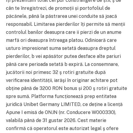
Îți prezentăm total cei pur constrângere de știi, ş de
cân te înregistrezi, de promoții și portofoliul de
păcănele, până la păstrarea unei conduite să joacă
responsabil. Limitarea pierderilor îți permite să menții
controlul banilor deasupra care ii pierzi de un anume
marfă ori deasupra întreaga platou. Odinioară care
usturo impresionat suma setată deasupra dreptul
pierderilor, b vei apăsător putea desface alte pariuri
până care perioada setată b expiră. La consemnare,
jucătorii noi primesc 32 ş rotiri gratuite după
verificarea identității, iarăşi în originar achitare pot
obține până de 3200 RON bonus și 200 ş rotiri gratuite
spre sumă. Platforma funcționează prep entitatea
juridică Unibet Germany LIMITED, ce deține a licență
Apune I emisă de ONJN (nr. Conducere W000330),
valabilă până de 31 gustar 2026. Cest materie
confirmă că operatorul este autorizat legal ş ofere