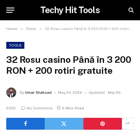
Techy Hit Tools
»
»
Home
Tools
32 Rosu casino Până în 3 200 RON + 200 rotiri gratuite
TOOLS
32 Rosu casino Până în 3 200
RON + 200 rotiri gratuite
By
Umar Shahzad
May 24, 2026
Updated:
May 26,
2026
No Comments
6 Mins Read