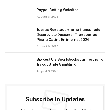
Paypal Betting Websites
August 6, 2026
Juegas Regalado y no ha transpirado
Desprovisto Descagar Tragaperras
Pinata Casino En internet 2026
August 6, 2026
Biggest U S Sportsbooks Join forces To
try out State Gambling
August 6, 2026
Subscribe to Updates