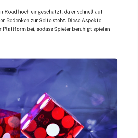
n Road hoch eingeschätzt, da er schnell auf
er Bedenken zur Seite steht. Diese Aspekte
 Plattform bei, sodass Spieler beruhigt spielen