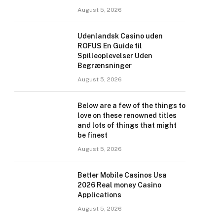
August 5, 2026
Udenlandsk Casino uden
ROFUS En Guide til
Spilleoplevelser Uden
Begrænsninger
August 5, 2026
Below are a few of the things to
love on these renowned titles
and lots of things that might
be finest
August 5, 2026
Better Mobile Casinos Usa
2026 Real money Casino
Applications
August 5, 2026