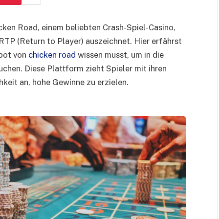
ken Road, einem beliebten Crash-Spiel-Casino,
TP (Return to Player) auszeichnet. Hier erfährst
ebot von
chicken road
wissen musst, um in die
chen. Diese Plattform zieht Spieler mit ihren
eit an, hohe Gewinne zu erzielen.