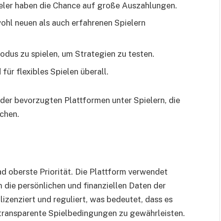
eler haben die Chance auf große Auszahlungen.
ohl neuen als auch erfahrenen Spielern
dus zu spielen, um Strategien zu testen.
ür flexibles Spielen überall.
der bevorzugten Plattformen unter Spielern, die
chen.
ad oberste Priorität. Die Plattform verwendet
die persönlichen und finanziellen Daten der
izenziert und reguliert, was bedeutet, dass es
 transparente Spielbedingungen zu gewährleisten.