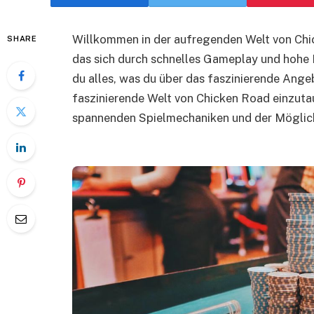
Willkommen in der aufregenden Welt von Chic
SHARE
das sich durch schnelles Gameplay und hohe R
du alles, was du über das faszinierende Ang
faszinierende Welt von Chicken Road einzutau
spannenden Spielmechaniken und der Möglichk