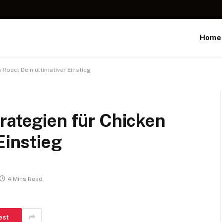
Home
 Road: Dein ultimativer Einstieg
rategien für Chicken
Einstieg
4 Mins Read
est