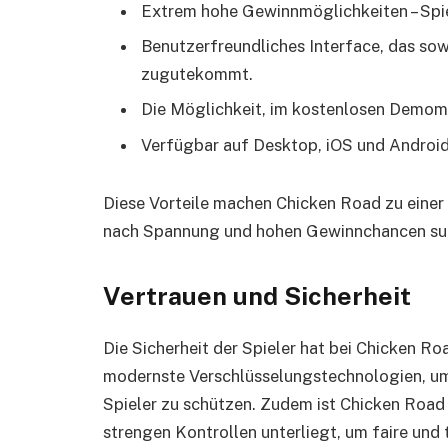
Extrem hohe Gewinnmöglichkeiten – Spi
Benutzerfreundliches Interface, das sow
zugutekommt.
Die Möglichkeit, im kostenlosen Demomo
Verfügbar auf Desktop, iOS und Android f
Diese Vorteile machen Chicken Road zu einer 
nach Spannung und hohen Gewinnchancen su
Vertrauen und Sicherheit
Die Sicherheit der Spieler hat bei Chicken Ro
modernste Verschlüsselungstechnologien, um 
Spieler zu schützen. Zudem ist Chicken Road l
strengen Kontrollen unterliegt, um faire und