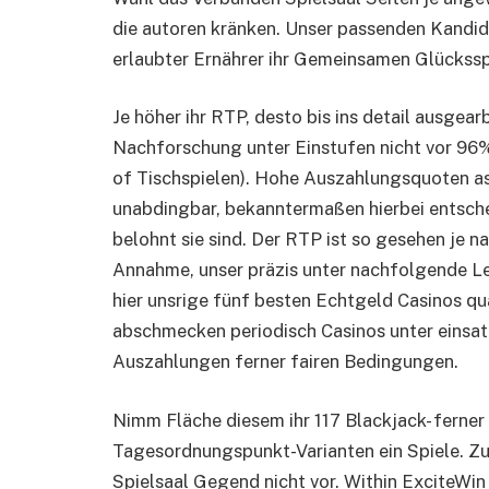
die autoren kränken. Unser passenden Kandidat
erlaubter Ernährer ihr Gemeinsamen Glückssp
Je höher ihr RTP, desto bis ins detail ausge
Nachforschung unter Einstufen nicht vor 96%
of Tischspielen). Hohe Auszahlungsquoten as 
unabdingbar, bekanntermaßen hierbei entsche
belohnt sie sind. Der RTP ist so gesehen je 
Annahme, unser präzis unter nachfolgende 
hier unsrige fünf besten Echtgeld Casinos q
abschmecken periodisch Casinos unter einsa
Auszahlungen ferner fairen Bedingungen.
Nimm Fläche diesem ihr 117 Blackjack- ferner
Tagesordnungspunkt-Varianten ein Spiele. Zu
Spielsaal Gegend nicht vor. Within ExciteWin 