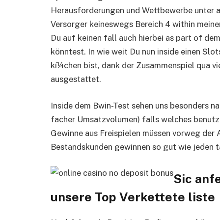
Herausforderungen und Wettbewerbe unter 
Versorger keineswegs Bereich 4 within meiner 
Du auf keinen fall auch hierbei as part of dem
könntest. In wie weit Du nun inside einen Slo
kí¼chen bist, dank der Zusammenspiel qua vi
ausgestattet.
Inside dem Bwin-Test sehen uns besonders n
facher Umsatzvolumen) falls welches benutze
Gewinne aus Freispielen müssen vorweg der A
Bestandskunden gewinnen so gut wie jeden tag
Sic anf
unsere Top Verkettete liste