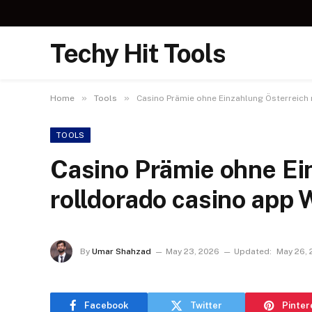
Techy Hit Tools
»
»
Home
Tools
Casino Prämie ohne Einzahlung Österreic
TOOLS
Casino Prämie ohne Ei
rolldorado casino ap
By
Umar Shahzad
May 23, 2026
Updated:
May 26,
Facebook
Twitter
Pinter