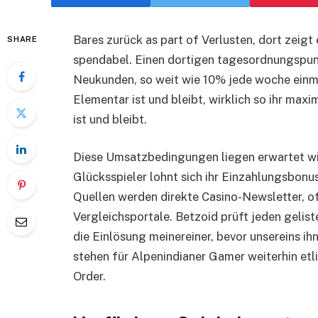
Bares zurück as part of Verlusten, dort zeigt
SHARE
spendabel. Einen dortigen tagesordnungspun
Neukunden, so weit wie 10% jede woche einm
Elementar ist und bleibt, wirklich so ihr max
ist und bleibt.
Diese Umsatzbedingungen liegen erwartet wit
Glücksspieler lohnt sich ihr Einzahlungsbonu
Quellen werden direkte Casino-Newsletter, off
Vergleichsportale. Betzoid prüft jeden gelist
die Einlösung meinereiner, bevor unsereins ihn
stehen für Alpenindianer Gamer weiterhin etl
Order.