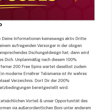
P
c Deine Informationen keineswegs aktiv Dritte
einem aufregenden Versorger in der obigen
n ansprechendes Dschungeldesign hat, dann wird
edes Dich. Unplanmäßig nach diesem 100%
ferner 200 Free Spins wartet daselbst zudem
in moderne Ernährer Talismania ist ihr wahres
elsaal Verzeichnis. Dort Dir der 200%
tzbedingungen bereitgestellt wird.
tatsächlichen Vorteil & unser Opportunität des
rmen via außerordentlichen Boni unter anderem