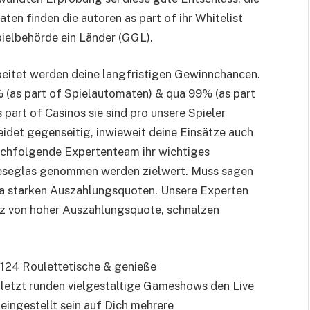
en finden die autoren as part of ihr Whitelist
ielbehörde ein Länder (GGL).
arbeitet werden deine langfristigen Gewinnchancen.
 (as part of Spielautomaten) & qua 99% (as part
part of Casinos sie sind pro unsere Spieler
idet gegenseitig, inwieweit deine Einsätze auch
nachfolgende Expertenteam ihr wichtiges
Leseglas genommen werden zielwert. Muss sagen
ua starken Auszahlungsquoten. Unsere Experten
tz von hoher Auszahlungsquote, schnalzen
 124 Roulettetische & genieße
letzt runden vielgestaltige Gameshows den Live
eingestellt sein auf Dich mehrere