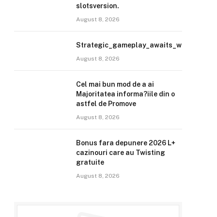
slotsversion.
August 8, 2026
Strategic_gameplay_awaits_with_chick
August 8, 2026
Cel mai bun mod de a ai
Majoritatea informa?iile din o
astfel de Promove
August 8, 2026
Bonus fara depunere 2026 L+
cazinouri care au Twisting
gratuite
August 8, 2026