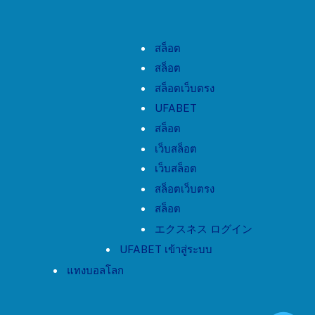
สล็อต
สล็อต
สล็อตเว็บตรง
UFABET
สล็อต
เว็บสล็อต
เว็บสล็อต
สล็อตเว็บตรง
สล็อต
エクスネス ログイン
UFABET เข้าสู่ระบบ
แทงบอลโลก