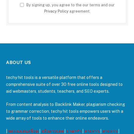
By signing up, you agree to the our terms and our
Privacy Policy
agreement.
ABOUT US
techy hit tools is a versatile platform that offers a
comprehensive suite of over 30 free online tools designed to
aid webmasters, students, teachers, and SEO experts.
From content analysis to Backlink Maker, plagiarism checking
to grammar correction, techy hit tools empowers users with a
wide array of tools to enhance their online endeavors.
|
ทดลองเล่นสล็อต
|
สล็อตวอเลท
|
บาคาร่า
|
หวยลาว
|
หวยลาว
|