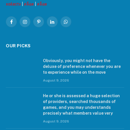
xoilactv
|
สล็อต
|
สล็อต
Facebook
Instagram
Pinterest
LinkedIn
WhatsApp
OUR PICKS
Obviously, you might not have the
deluxe of preference whenever you are
to experience while on the move
August 9, 2026
He or she is assessed a huge selection
of providers, searched thousands of
games, and you may understands
precisely what members value very
August 9, 2026