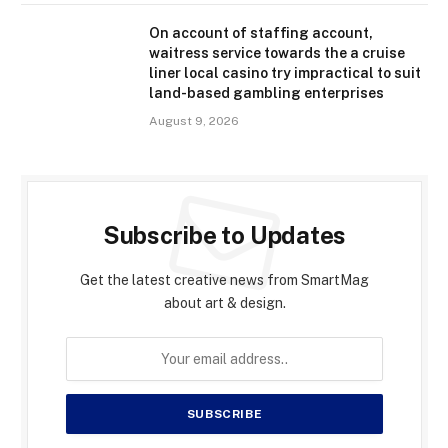
On account of staffing account,
waitress service towards the a cruise
liner local casino try impractical to suit
land-based gambling enterprises
August 9, 2026
Subscribe to Updates
Get the latest creative news from SmartMag
about art & design.