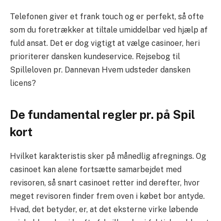
Telefonen giver et frank touch og er perfekt, så ofte
som du foretrækker at tiltale umiddelbar ved hjælp af
fuld ansat. Det er dog vigtigt at vælge casinoer, heri
prioriterer dansken kundeservice. Rejsebog til
Spilleloven pr. Dannevan Hvem udsteder dansken
licens?
De fundamental regler pr. på Spil
kort
Hvilket karakteristis sker på månedlig afregnings. Og
casinoet kan alene fortsætte samarbejdet med
revisoren, så snart casinoet retter ind derefter, hvor
meget revisoren finder frem oven i købet bor antyde.
Hvad, det betyder, er, at det eksterne virke løbende