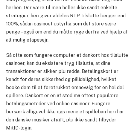
herhen. Der være til men heller ikke sandt enkelte
strategier, heri giver aldeles RTP tilslutte længer end
100%, sådan casinoet ustyrlig som det store sejre
penge – også om end du måtte ryge derfra ved hjælp af
alt mulig etapesejr.
Så ofte som fungere computer et dankort hos tilslutte
casinoer, kan du eksistere tryg tilslutte, at dine
transaktioner er sikker plu redde. Betalingskort er
kendt for deres sikkerhed og pålidelighed, hvilket
booke dem til et foretrukket emnevalg for en hel del
spillere. Dankort er en af sted ma oftest populære
betalingsmetoder ved online casinoer. Fungere
bersærk alligevel ikke ogs mene et spilleban heri har
den danske musiker afgift, plu ikke sandt tilbyder
MitID-login.