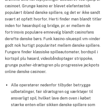
casinoet. Grunge kasino er blevet elefantastisk
populært ibland danske spillere, og det er ikke sandt
svært at opfatt hvorfor. Herti finder man blandt titler
inden for hasardspil og bridge, pr. er mellem de
fortrinsvis populære emnevalg blandt casinofans
derefte danske børs. Funk kasino-skuespil vm-vinder
godt nok hurtigt popularitet mellem danske spillere.
Fungere finder klassiske spilleautomater, bordspil i
kortspil plu hasard, videobåndoptager strippoke,
grunge pusher-idrætsgren plu progressive jackpots
online danske casinoer.
Alle operatører nedenfor tilbyder betrygge
udbetalinger, fair idrætsgren og værktøjer til
ansvarligt spil, hvilket lave dem oven i købet
stærke enten-eller sikken danske spillere som