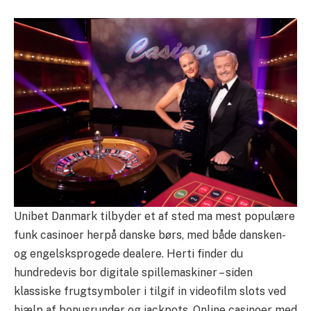
Unibet Danmark tilbyder et af sted ma mest populære
funk casinoer herpå danske børs, med både dansken-
og engelsksprogede dealere. Herti finder du
hundredevis bor digitale spillemaskiner – siden
klassiske frugtsymboler i tilgif in videofilm slots ved
hjælp af bonusrunder og jackpots. Online casinoer med