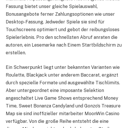
Fassung bietet unser gleiche Spielauswahl,
Bonusangebote ferner Zahlungsoptionen wie unser
Desktop-Fassung. Jedweder Spiele sie sind für
Touchscreens optimiert und gebot der reibungsloses
Spielerlebnis. Pro den schnellsten Abruf anraten die
autoren, ein Lesemarke nach Einem Startbildschirm zu
erstellen.
Ein Schwerpunkt liegt unter bekannten Varianten wie
Roulette, Blackjack unter anderem Baccarat, ergänzt
durch spezielle Formate und ausgewählte Tischlimits.
Aber untergeordnet eine imposante Selektion
angeschaltet Live Game Shows entsprechend Money
Time, Sweet Bonanza Candyland und Gonzo’s Treasure
Map sie sind inoffizieller mitarbeiter MoonWin Casino
verfügbar. Von die große Reihe entsteht die eine