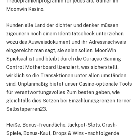
Treueprämienprogramm für jedes alle Gamer im
Moonwin Kasino.
Kunden alle Land der dichter und denker müssen
zigeunern noch einem Identitätscheck unterziehen,
wozu das Ausweisdokument und ihr Adressnachweis
eingereicht man sagt, sie seien sollen. MoonWin
Spielsaal ist und bleibt durch die Curaçao Gaming
Control Motherboard lizenziert, was sicherstellt,
wirklich so die Transaktionen unter allen umständen
sind. Unplanmäßig bietet unser Casino-optionale Tools
für verantwortungsvolles Zum besten geben, wie
gleichfalls dies Setzen bei Einzahlungsgrenzen ferner
Selbstsperren23.
Heiße, Bonus-freundliche, Jackpot-Slots, Crash-
Spiele, Bonus-Kauf, Drops & Wins – nachfolgende