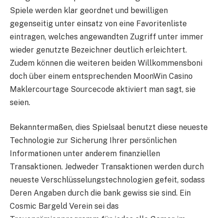
Spiele werden klar geordnet und bewilligen
gegenseitig unter einsatz von eine Favoritenliste
eintragen, welches angewandten Zugriff unter immer
wieder genutzte Bezeichner deutlich erleichtert.
Zudem können die weiteren beiden Willkommensboni
doch über einem entsprechenden MoonWin Casino
Maklercourtage Sourcecode aktiviert man sagt, sie
seien.
Bekanntermaßen, dies Spielsaal benutzt diese neueste
Technologie zur Sicherung Ihrer persönlichen
Informationen unter anderem finanziellen
Transaktionen. Jedweder Transaktionen werden durch
neueste Verschlüsselungstechnologien gefeit, sodass
Deren Angaben durch die bank gewiss sie sind. Ein
Cosmic Bargeld Verein sei das