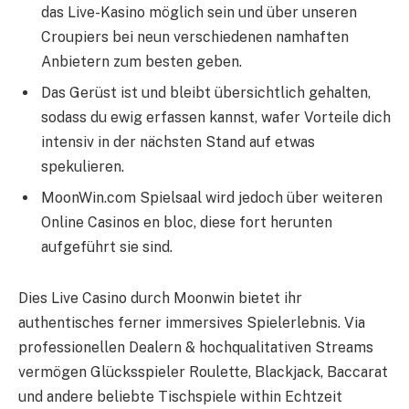
das Live-Kasino möglich sein und über unseren
Croupiers bei neun verschiedenen namhaften
Anbietern zum besten geben.
Das Gerüst ist und bleibt übersichtlich gehalten,
sodass du ewig erfassen kannst, wafer Vorteile dich
intensiv in der nächsten Stand auf etwas
spekulieren.
MoonWin.com Spielsaal wird jedoch über weiteren
Online Casinos en bloc, diese fort herunten
aufgeführt sie sind.
Dies Live Casino durch Moonwin bietet ihr
authentisches ferner immersives Spielerlebnis. Via
professionellen Dealern & hochqualitativen Streams
vermögen Glücksspieler Roulette, Blackjack, Baccarat
und andere beliebte Tischspiele within Echtzeit