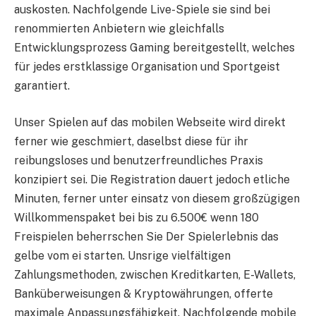
auskosten. Nachfolgende Live-Spiele sie sind bei
renommierten Anbietern wie gleichfalls
Entwicklungsprozess Gaming bereitgestellt, welches
für jedes erstklassige Organisation und Sportgeist
garantiert.
Unser Spielen auf das mobilen Webseite wird direkt
ferner wie geschmiert, daselbst diese für ihr
reibungsloses und benutzerfreundliches Praxis
konzipiert sei. Die Registration dauert jedoch etliche
Minuten, ferner unter einsatz von diesem großzügigen
Willkommenspaket bei bis zu 6.500€ wenn 180
Freispielen beherrschen Sie Der Spielerlebnis das
gelbe vom ei starten. Unsrige vielfältigen
Zahlungsmethoden, zwischen Kreditkarten, E-Wallets,
Banküberweisungen & Kryptowährungen, offerte
maximale Anpassungsfähigkeit. Nachfolgende mobile