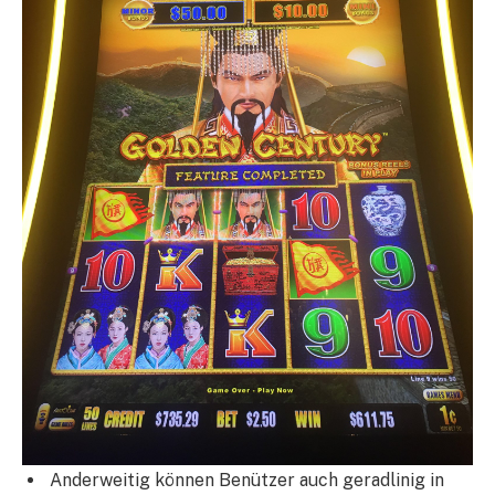
Anderweitig können Benützer auch geradlinig in