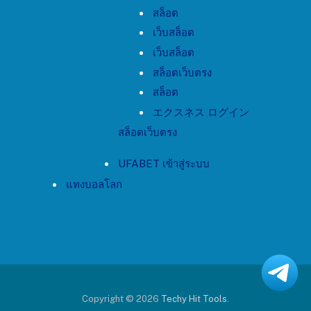
สล็อต
เว็บสล็อต
เว็บสล็อต
สล็อตเว็บตรง
สล็อต
エクスネス ログイン
สล็อตเว็บตรง
UFABET เข้าสู่ระบบ
แทงบอลโลก
Copyright © 2026
Techy Hit Tools
.