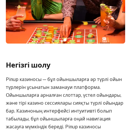
Негізгі шолу
Pinup казиносы — бұл ойыншыларға әр түрлі ойын
түрлерін ұсынатын заманауи платформа.
Ойыншыларға арналған слоттар, үстел ойындары,
және тірі казино сессиялары сияқты түрлі ойындар
бар. Казиноның интерфейсі интуитивті болып
табылады, бұл ойыншыларға оңай навигация
жасауға мүмкіндік береді. Pinup казиносы