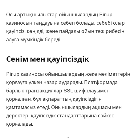
Осы артықшылықтар ойыншылардың Pinup
казиносын таңдауына себеп болады, себебі олар
қауіпсіз, көңілді, және пайдалы ойын тәжірибесін
алуға мүмкіндік береді.
Сенім мен қауіпсіздік
Pinup казиносы ойыншылардың жеке мәліметтерін
қорғауға үлкен назар аударады. Платформада
барлық транзакциялар SSL шифрлауымен
қорғалған, бұл ақпараттың қауіпсіздігін
қамтамасыз етеді. Ойыншылардың ақшасы мен
деректері қауіпсіздік стандарттарына сәйкес
қорғалады.