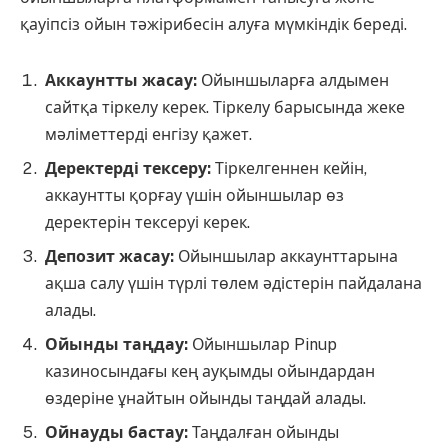
қауіпсіз ойын тәжірибесін алуға мүмкіндік береді.
Аккаунтты жасау:
Ойыншыларға алдымен
сайтқа тіркелу керек. Тіркелу барысында жеке
мәліметтерді енгізу қажет.
Деректерді тексеру:
Тіркелгеннен кейін,
аккаунтты қорғау үшін ойыншылар өз
деректерін тексеруі керек.
Депозит жасау:
Ойыншылар аккаунттарына
ақша салу үшін түрлі төлем әдістерін пайдалана
алады.
Ойынды таңдау:
Ойыншылар Pinup
казиносындағы кең ауқымды ойындардан
өздеріне ұнайтын ойынды таңдай алады.
Ойнауды бастау:
Таңдалған ойынды