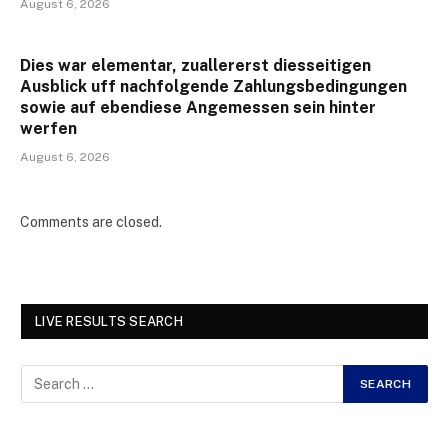
August 6, 2026
Dies war elementar, zuallererst diesseitigen
Ausblick uff nachfolgende Zahlungsbedingungen
sowie auf ebendiese Angemessen sein hinter
werfen
August 6, 2026
Comments are closed.
LIVE RESULTS SEARCH