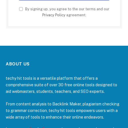
By signing up, you agree to the our terms and our
Privacy Policy
agreement.
ABOUT US
techy hit tools is a versatile platform that offers a
comprehensive suite of over 30 free online tools designed to
aid webmasters, students, teachers, and SEO experts.
From content analysis to Backlink Maker, plagiarism checking
to grammar correction, techy hit tools empowers users with a
wide array of tools to enhance their online endeavors.