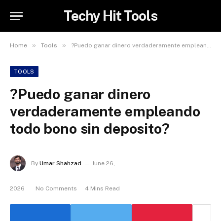
Techy Hit Tools
»
»
Home
Tools
?Puedo ganar dinero verdaderamente empleando todo bono sin deposito?
TOOLS
?Puedo ganar dinero
verdaderamente empleando
todo bono sin deposito?
By
Umar Shahzad
June 26,
2026
No Comments
4 Mins Read