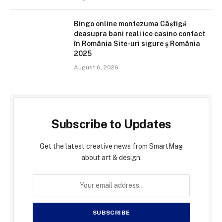
Bingo online montezuma Câștigă
deasupra bani reali ice casino contact
în România Site-uri sigure ş România
2025
August 6, 2026
Subscribe to Updates
Get the latest creative news from SmartMag
about art & design.