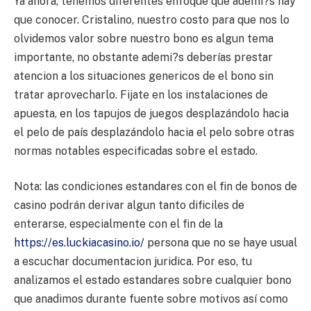
Ya ahora, tenemos diferentes enfoque que ademi?s hay
que conocer. Cristalino, nuestro costo para que nos lo
olvidemos valor sobre nuestro bono es algun tema
importante, no obstante ademi?s deberías prestar
atencion a los situaciones genericos de el bono sin
tratar aprovecharlo. Fijate en los instalaciones de
apuesta, en los tapujos de juegos desplazándolo hacia
el pelo de país desplazándolo hacia el pelo sobre otras
normas notables especificadas sobre el estado.
Nota: las condiciones estandares con el fin de bonos de
casino podrán derivar algun tanto dificiles de
enterarse, especialmente con el fin de la
https://es.luckiacasino.io/
persona que no se haye usual
a escuchar documentacion juridica. Por eso, tu
analizamos el estado estandares sobre cualquier bono
que anadimos durante fuente sobre motivos así­ como