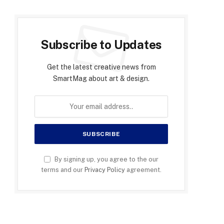
Subscribe to Updates
Get the latest creative news from
SmartMag about art & design.
By signing up, you agree to the our
terms and our
Privacy Policy
agreement.