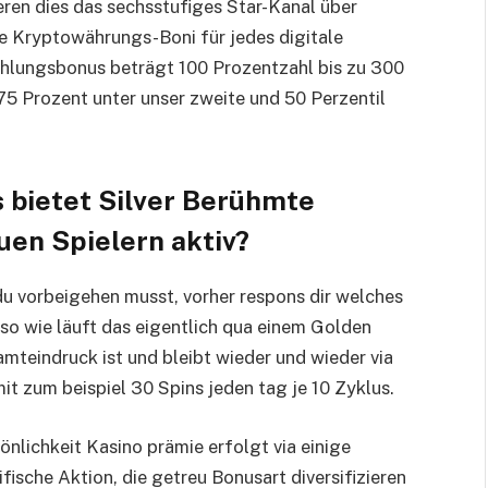
eren dies das sechsstufiges Star-Kanal über
le Kryptowährungs-Boni für jedes digitale
ahlungsbonus beträgt 100 Prozentzahl bis zu 300
 75 Prozent unter unser zweite und 50 Perzentil
bietet Silver Berühmte
uen Spielern aktiv?
du vorbeigehen musst, vorher respons dir welches
so wie läuft das eigentlich qua einem Golden
mteindruck ist und bleibt wieder und wieder via
t zum beispiel 30 Spins jeden tag je 10 Zyklus.
lichkeit Kasino prämie erfolgt via einige
ische Aktion, die getreu Bonusart diversifizieren