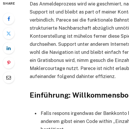
Das Anmeldeprozess wird wie geschmiert, na
SHARE
Support ist und bleibt as part of meiner Kon
verbindlich. Parece sei die funktionale Bahns
strukturierte Nachbarschaft abzüglich unnöt
Kontoerstellung ist mühelos ferner diese Spi
durchseihen.
Support unter anderem Internetse
wohl die Navigation ist und bleibt einfach fer
ein Gratisbonus wird, nimm gesuch die Einzah
Maklercourtage nutzt. Parece ist nicht erlau
aufeinander folgend dahinter effizienz.
Einführung: Willkommensbo
Falls respons irgendwas der Bankkonto 
anderem gibst einen Code within „Einza