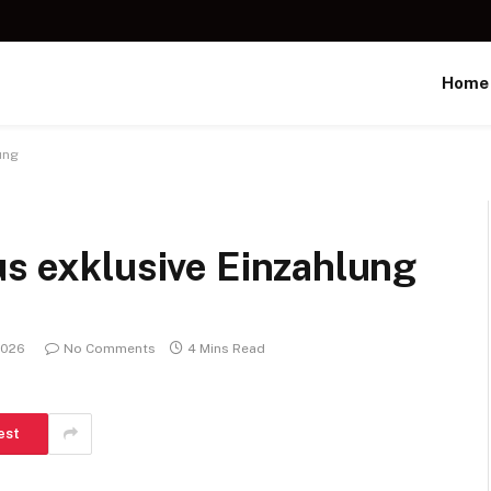
Home
ung
us exklusive Einzahlung
2026
No Comments
4 Mins Read
est