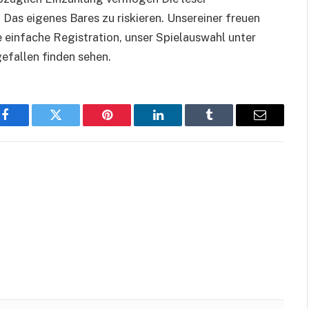
Das eigenes Bares zu riskieren. Unsereiner freuen
 einfache Registration, unser Spielauswahl unter
efallen finden sehen.
Facebook
Twitter
Pinterest
LinkedIn
Tumblr
Email