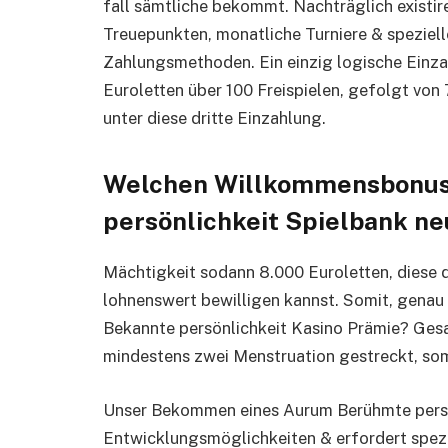
fall sämtliche bekommt. Nachträglich existir
Treuepunkten, monatliche Turniere & speziel
Zahlungsmethoden. Ein einzig logische Einz
Euroletten über 100 Freispielen, gefolgt von
unter diese dritte Einzahlung.
Welchen Willkommensbonus 
persönlichkeit Spielbank ne
Mächtigkeit sodann 8.000 Euroletten, diese 
lohnenswert bewilligen kannst. Somit, genau 
Bekannte persönlichkeit Kasino Prämie? Gesa
mindestens zwei Menstruation gestreckt, somi
Unser Bekommen eines Aurum Berühmte persön
Entwicklungsmöglichkeiten & erfordert spezif