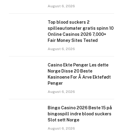
August 6, 2026
Top blood suckers 2
spilleautomater gratis spinn 10
Online Casinos 2026 7,000+
Fair Money Sites Tested
August 6, 2026
Casino Ekte Penger Les dette
Norge Disse 20 Beste
Kasinoene For Å Arve Ektefødt
Penger
August 6, 2026
Bingo Casino 2026 Beste 15 på
bingospill indre blood suckers
Slot sett Norge
August 6, 2026