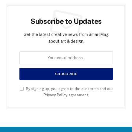
Subscribe to Updates
Get the latest creative news from SmartMag
about art & design.
By signing up, you agree to the our terms and our
Privacy Policy
agreement.