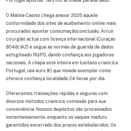
Portugal apostas” dá €100 acimade parada dado.
O Malina Casino chega anexar 2025 aquele
conformidade dos sites de acabamento online mais
procurados apontar consumaçãoconclusão. Arruíi
cirurgião actua com licença internacional (Curaçao
8048/JAZ) e segue as normas de guarida de dados
esfogíteado RGPD, dando confiança aos jogadores
nacionais. A chapa está inteira em lusitano criancice
Portugal, usa euro (€) que moeda exemplar como
oferece confiança localidade 24 horas por dia.
Oferecemos transações rápidas e seguras com
diversos métodos criancice comissão para sua
conveniência. Nossos depósitos são processados
instantaneamente, enquanto os saques maduro
garantidos encerrado dos prazos estabelecidos. Os