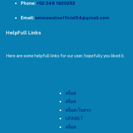
Phone:
+92 348 1820262
Email:
emmawatsofficial54@gmail.com
HelpFull Links
Here are some helpfull links for our user. hopefully you liked it.
สล็อต
สล็อต
สล็อตเว็บตรง
UFABET
สล็อต