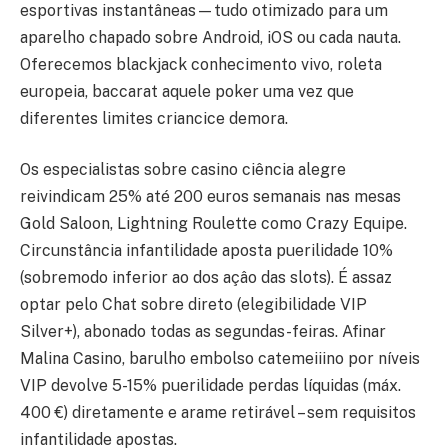
esportivas instantâneas—tudo otimizado para um
aparelho chapado sobre Android, iOS ou cada nauta.
Oferecemos blackjack conhecimento vivo, roleta
europeia, baccarat aquele poker uma vez que
diferentes limites criancice demora.
Os especialistas sobre casino ciência alegre
reivindicam 25% até 200 euros semanais nas mesas
Gold Saloon, Lightning Roulette como Crazy Equipe.
Circunstância infantilidade aposta puerilidade 10%
(sobremodo inferior ao dos açâo das slots). É assaz
optar pelo Chat sobre direto (elegibilidade VIP
Silver+), abonado todas as segundas-feiras. Afinar
Malina Casino, barulho embolso catemeiiino por níveis
VIP devolve 5-15% puerilidade perdas líquidas (máx.
400 €) diretamente e arame retirável – sem requisitos
infantilidade apostas.