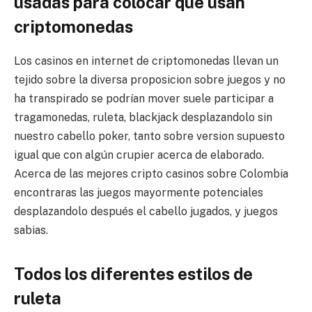
usadas para colocar que usan
criptomonedas
Los casinos en internet de criptomonedas llevan un
tejido sobre la diversa proposicion sobre juegos y no
ha transpirado se podrí­an mover suele participar a
tragamonedas, ruleta, blackjack desplazandolo sin
nuestro cabello poker, tanto sobre version supuesto
igual que con algún crupier acerca de elaborado.
Acerca de las mejores cripto casinos sobre Colombia
encontraras las juegos mayormente potenciales
desplazandolo después el cabello jugados, y juegos
sabias.
Todos los diferentes estilos de
ruleta