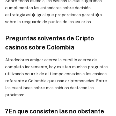
Sobre todos esencia, las casinos la cual sugerimos
cumplimentan las estandares sobre decisión
estrategia asi� igual que proporcionan garanti�a
sobre la resguardo de puntos de las usuarios.
Preguntas solventes de Cripto
casinos sobre Colombia
Alrededores amigar acerca la cursillo acerca de
completo incremento, hoy existen muchas preguntas
utilizando ocurrir de el tiempo conexion a los casinos
referente a Colombia que usan criptomonedas. Entre
las cuestiones sobre mas asiduos destacan las
próximos:
?En que consisten las no obstante