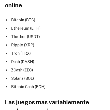
online
Bitcoin (BTC)
Ethereum (ETH)
Thether (USDT)
Ripple (XRP)
Tron (TRX)
Dash (DASH)
ZCash (ZEC)
Solana (SOL)
Bitcoin Cash (BCH)
Las juegos mas variablemente