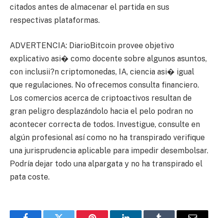
citados antes de almacenar el partida en sus
respectivas plataformas.
ADVERTENCIA: DiarioBitcoin provee objetivo
explicativo asi� como docente sobre algunos asuntos,
con inclusii?n criptomonedas, IA, ciencia asi� igual
que regulaciones. No ofrecemos consulta financiero.
Los comercios acerca de criptoactivos resultan de
gran peligro desplazándolo hacia el pelo podran no
acontecer correcta de todos. Investigue, consulte en
algún profesional así­ como no ha transpirado verifique
una jurisprudencia aplicable para impedir desembolsar.
Podría dejar todo una alpargata y no ha transpirado el
pata coste.