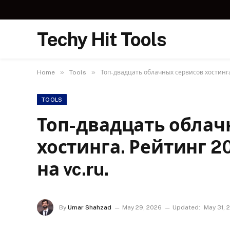
Techy Hit Tools
»
»
Home
Tools
Топ-двадцать облачных сервисов хостинга
TOOLS
Топ-двадцать облач
хостинга. Рейтинг 
на vc.ru.
By
Umar Shahzad
May 29, 2026
Updated:
May 31, 