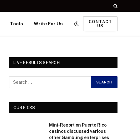
CONTACT
Tools
Write For Us
US
LIVE RESULTS SEARCH
OUR PICKS
Mini-Report on Puerto Rico
casinos discussed various
other Gambling enterprises