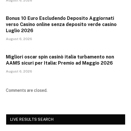
August 6, 2026
Bonus 10 Euro Escludendo Deposito Aggiornati
verso Casino online senza deposito verde casino
Luglio 2026
August 6, 2026
Migliori oscar spin casinò italia turbamento non
AAMS sicuri per Italia: Premio ad Maggio 2026
August 6, 2026
Comments are closed.
LIVE RESULTS SEARCH