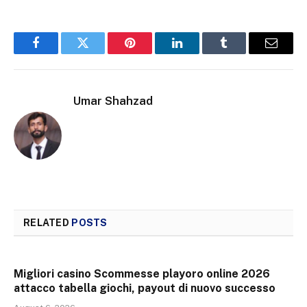
Facebook
Twitter
Pinterest
LinkedIn
Tumblr
Email
Umar Shahzad
RELATED
POSTS
Migliori casino Scommesse playoro online 2026
attacco tabella giochi, payout di nuovo successo