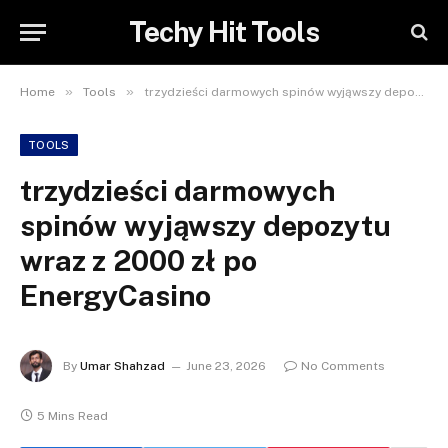
Techy Hit Tools
»
»
Home
Tools
trzydzieści darmowych spinów wyjąwszy depozytu wraz z 2000 zł po EnergyCasino
TOOLS
trzydzieści darmowych
spinów wyjąwszy depozytu
wraz z 2000 zł po
EnergyCasino
By
Umar Shahzad
June 23, 2026
No Comments
5 Mins Read