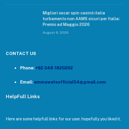
Migliori oscar spin casinò italia
turbamento non AAMS sicuri per Italia:
Premio ad Maggio 2026
August 6, 2026
CONTACT US
Phone:
+92 348 1820262
Email:
emmawatsofficial54@gmail.com
HelpFull Links
Here are some helpfull links for our user. hopefully you liked it.