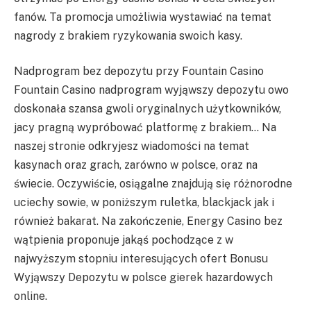
fanów. Ta promocja umożliwia wystawiać na temat
nagrody z brakiem ryzykowania swoich kasy.
Nadprogram bez depozytu przy Fountain Casino
Fountain Casino nadprogram wyjąwszy depozytu owo
doskonała szansa gwoli oryginalnych użytkowników,
jacy pragną wypróbować platformę z brakiem… Na
naszej stronie odkryjesz wiadomości na temat
kasynach oraz grach, zarówno w polsce, oraz na
świecie. Oczywiście, osiągalne znajdują się różnorodne
uciechy sowie, w poniższym ruletka, blackjack jak i
również bakarat. Na zakończenie, Energy Casino bez
wątpienia proponuje jakąś pochodzące z w
najwyższym stopniu interesujących ofert Bonusu
Wyjąwszy Depozytu w polsce gierek hazardowych
online.