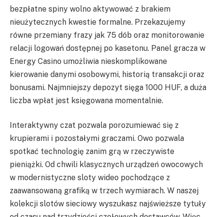
bezpłatne spiny wolno aktywować z brakiem
nieużytecznych kwestie formalne. Przekazujemy
równe przemiany frazy jak 75 dób oraz monitorowanie
relacji logowań dostępnej po kasetonu. Panel gracza w
Energy Casino umożliwia nieskomplikowane
kierowanie danymi osobowymi, historią transakcji oraz
bonusami. Najmniejszy depozyt sięga 1000 HUF, a duża
liczba wpłat jest księgowana momentalnie.
Interaktywny czat pozwala porozumiewać się z
krupierami i pozostałymi graczami. Owo pozwala
spotkać technologię zanim grą w rzeczywiste
pieniążki. Od chwili klasycznych urządzeń owocowych
w modernistyczne sloty wideo pochodzące z
zaawansowaną grafiką w trzech wymiarach. W naszej
kolekcji slotów sieciowy wyszukasz najświeższe tytuły
od czasu nad trzydzieści czołowych dostawców. Więc