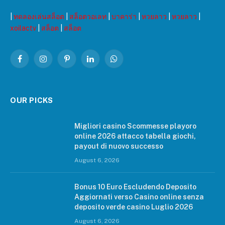
|
ทดลองเล่นสล็อต
|
สล็อตวอเลท
|
บาคาร่า
|
หวยลาว
|
หวยลาว
|
xoilactv
|
สล็อต
|
สล็อต
Facebook
Instagram
Pinterest
LinkedIn
WhatsApp
OUR PICKS
Migliori casino Scommesse playoro
online 2026 attacco tabella giochi,
payout di nuovo successo
August 6, 2026
Bonus 10 Euro Escludendo Deposito
Aggiornati verso Casino online senza
deposito verde casino Luglio 2026
August 6, 2026