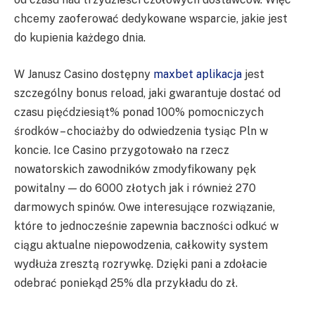
chcemy zaoferować dedykowane wsparcie, jakie jest
do kupienia każdego dnia.
W Janusz Casino dostępny
maxbet aplikacja
jest
szczególny bonus reload, jaki gwarantuje dostać od
czasu pięćdziesiąt% ponad 100% pomocniczych
środków – chociażby do odwiedzenia tysiąc Pln w
koncie. Ice Casino przygotowało na rzecz
nowatorskich zawodników zmodyfikowany pęk
powitalny — do 6000 złotych jak i również 270
darmowych spinów. Owe interesujące rozwiązanie,
które to jednocześnie zapewnia baczności odkuć w
ciągu aktualne niepowodzenia, całkowity system
wydłuża zresztą rozrywkę. Dzięki pani a zdołacie
odebrać poniekąd 25% dla przykładu do zł.