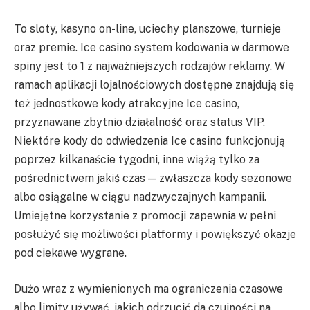
To sloty, kasyno on-line, uciechy planszowe, turnieje
oraz premie. Ice casino system kodowania w darmowe
spiny jest to 1 z najważniejszych rodzajów reklamy. W
ramach aplikacji lojalnościowych dostępne znajdują się
też jednostkowe kody atrakcyjne Ice casino,
przyznawane zbytnio działalność oraz status VIP.
Niektóre kody do odwiedzenia Ice casino funkcjonują
poprzez kilkanaście tygodni, inne wiążą tylko za
pośrednictwem jakiś czas — zwłaszcza kody sezonowe
albo osiągalne w ciągu nadzwyczajnych kampanii.
Umiejętne korzystanie z promocji zapewnia w pełni
posłużyć się możliwości platformy i powiększyć okazje
pod ciekawe wygrane.
Dużo wraz z wymienionych ma ograniczenia czasowe
albo limity używać, jakich odrzucić da czujności na